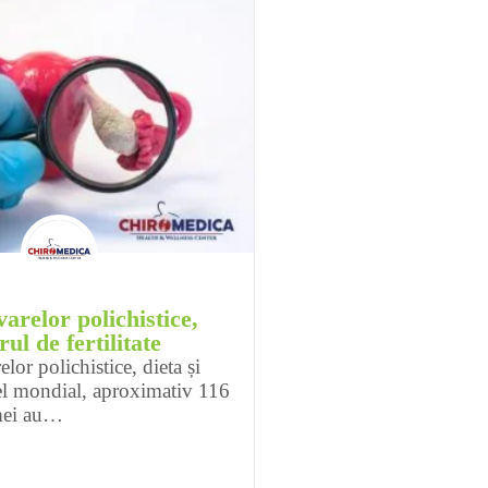
arelor polichistice,
rul de fertilitate
or polichistice, dieta și
vel mondial, aproximativ 116
mei au…