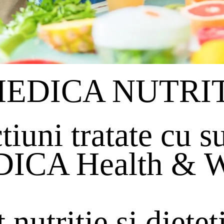
EDICA NUTRIT
tiuni tratate cu s
CA Health & We
 nutritie si dietet