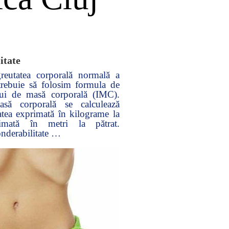
itate
reutatea corporală normală a
trebuie să folosim formula de
lui de masă corporală (IMC).
să corporală se calculează
atea exprimată în kilograme la
rimată în metri la pătrat.
nderabilitate …