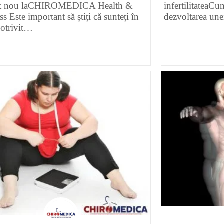
nt nou laCHIROMEDICA Health &
infertilitateaCu
s Este important să știți că sunteți în
dezvoltarea une
potrivit…