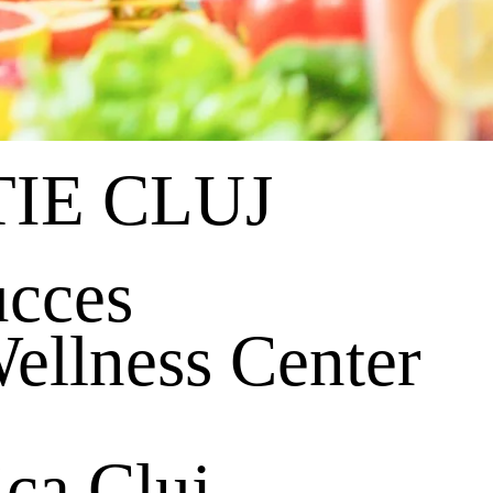
IE CLUJ
ucces
llness Center
ica Cluj