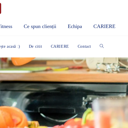
Fitness
Ce spun clienții
Echipa
CARIERE
ște acasă :)
De citit
CARIERE
Contact