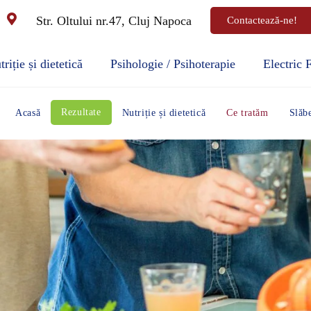
Str. Oltului nr.47, Cluj Napoca
Contactează-ne!
riție și dietetică
Psihologie / Psihoterapie
Electric 
Rezultate
Acasă
Nutriție și dietetică
Ce tratăm
Slăbe