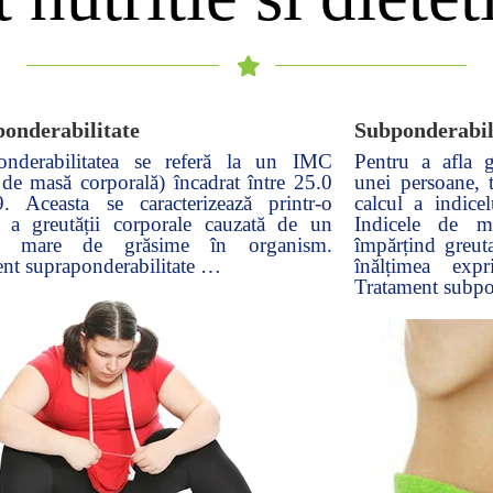
onderabilitate
Subponderabil
onderabilitatea se referă la un IMC
Pentru a afla g
 de masă corporală) încadrat între 25.0
unei persoane, 
9. Aceasta se caracterizează printr-o
calcul a indice
e a greutății corporale cauzată de un
Indicele de ma
nt mare de grăsime în organism.
împărțind greut
nt supraponderabilitate …
înălțimea exp
Tratament subpo