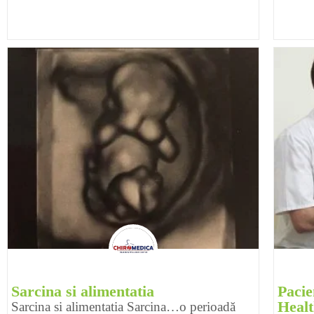
Sarcina si alimentatia
Paci
Healt
Sarcina si alimentatia Sarcina…o perioadă