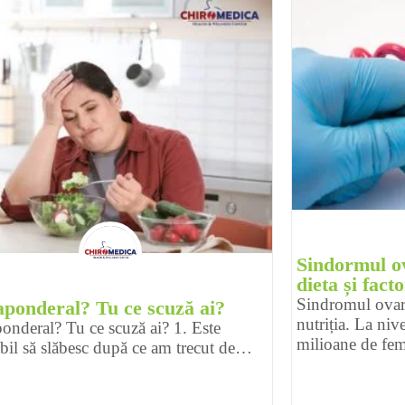
Sindormul ov
dieta și facto
Sindromul ovarel
ponderal? Tu ce scuză ai?
nutriția. La ni
onderal? Tu ce scuză ai? 1. Este
milioane de fe
bil să slăbesc după ce am trecut de…