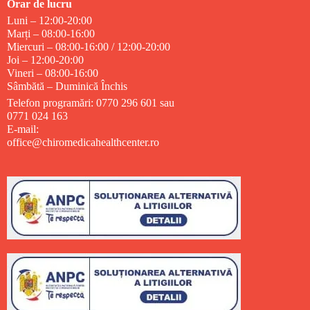
Orar de lucru
Luni – 12:00-20:00
Marți – 08:00-16:00
Miercuri – 08:00-16:00 / 12:00-20:00
Joi – 12:00-20:00
Vineri – 08:00-16:00
Sâmbătă – Duminică Închis
Telefon programări: 0770 296 601 sau
0771 024 163
E-mail:
office@chiromedicahealthcenter.ro