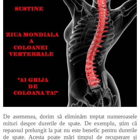
De asemenea, dorim să eliminăm treptat numeroasele
mituri despre durerile de spate. De exemplu, știm că
repaosul prelungit la pat nu este benefic pentru durerile
de spate. Acesta poate mări timpul de recuperare și