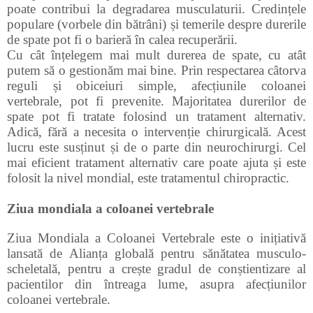
poate contribui la degradarea musculaturii. Credințele
populare (vorbele din bătrâni) și temerile despre durerile
de spate pot fi o barieră în calea recuperării.
Cu cât înțelegem mai mult durerea de spate, cu atât
putem să o gestionăm mai bine. Prin respectarea câtorva
reguli și obiceiuri simple, afecțiunile coloanei
vertebrale, pot fi prevenite. Majoritatea durerilor de
spate pot fi tratate folosind un tratament alternativ.
Adică, fără a necesita o intervenție chirurgicală. Acest
lucru este susținut și de o parte din neurochirurgi. Cel
mai eficient tratament alternativ care poate ajuta și este
folosit la nivel mondial, este tratamentul chiropractic.
Ziua mondiala a coloanei vertebrale
Ziua Mondiala a Coloanei Vertebrale este o inițiativă
lansată de Alianța globală pentru sănătatea musculo-
scheletală, pentru a crește gradul de conștientizare al
pacientilor din întreaga lume, asupra afecțiunilor
coloanei vertebrale.