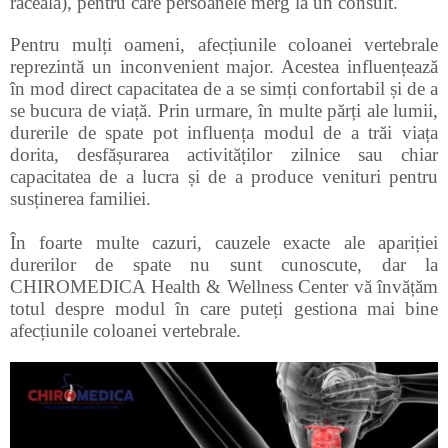
răceală), pentru care persoanele merg la un consult.
Pentru mulți oameni, afecțiunile coloanei vertebrale
reprezintă un inconvenient major. Acestea influențează
în mod direct capacitatea de a se simți confortabil și de a
se bucura de viață. Prin urmare, în multe părți ale lumii,
durerile de spate pot influența modul de a trăi viața
dorita, desfășurarea activităților zilnice sau chiar
capacitatea de a lucra și de a produce venituri pentru
susținerea familiei.
În foarte multe cazuri, cauzele exacte ale apariției
durerilor de spate nu sunt cunoscute, dar la
CHIROMEDICA Health & Wellness Center vă învățăm
totul despre modul în care puteți gestiona mai bine
afecțiunile coloanei vertebrale.