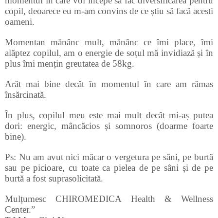
momentul în care voi începe să fac diversificarea pentru
copil, deoarece eu m-am convins de ce știu să facă acesti
oameni.
Momentan mănânc mult, mănânc ce îmi place, îmi
alăptez copilul, am o energie de soțul mă invidiază și în
plus îmi mențin greutatea de 58kg.
Arăt mai bine decât în momentul în care am rămas
însărcinată.
În plus, copilul meu este mai mult decât mi-aș putea
dori: energic, mâncăcios și somnoros (doarme foarte
bine).
Ps: Nu am avut nici măcar o vergetura pe sâni, pe burtă
sau pe picioare, cu toate ca pielea de pe sâni și de pe
burtă a fost suprasolicitată.
Mulțumesc CHIROMEDICA Health & Wellness
Center.”