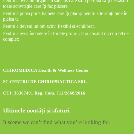
Pentru a avea un organism sănătos care să-ți permită să-ți desfășori
toate activitățile care îți fac plăcere
Pentru a putea purta hainele care îți plac și pentru a te simți bine în
pielea ta
Pentru a deveni un om activ, flexibil și echilibrat.
Pentru a avea încredere în forțele proprii, fără absolut nici un fel de
complex
CHIROMEDICA Health & Wellness Center
SC CENTRU DE CHIROPRACTICA SRL
CUI: 36367491 Reg. Com. J12/2868/2016
Ultimele noutăți și sfaturi
It seems we can’t find what you’re looking for.