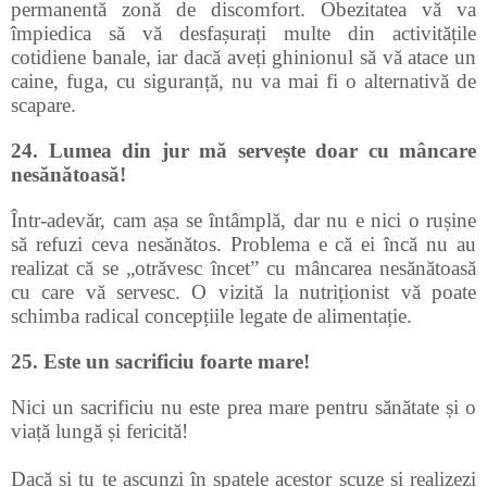
permanentă zonă de discomfort. Obezitatea vă va
împiedica să vă desfașurați multe din activitățile
cotidiene banale, iar dacă aveți ghinionul să vă atace un
caine, fuga, cu siguranță, nu va mai fi o alternativă de
scapare.
24. Lumea din jur mă servește doar cu mâncare
nesănătoasă!
Într-adevăr, cam așa se întâmplă, dar nu e nici o rușine
să refuzi ceva nesănătos. Problema e că ei încă nu au
realizat că se „otrăvesc încet” cu mâncarea nesănătoasă
cu care vă servesc. O vizită la nutriționist vă poate
schimba radical concepțiile legate de alimentație.
25. Este un sacrificiu foarte mare!
Nici un sacrificiu nu este prea mare pentru sănătate și o
viață lungă și fericită!
Dacă și tu te ascunzi în spatele acestor scuze și realizezi