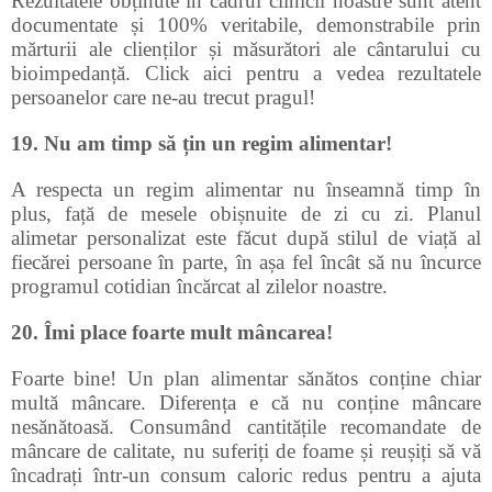
Rezultatele obținute în cadrul clinicii noastre sunt atent
documentate și 100% veritabile, demonstrabile prin
mărturii ale clienților și măsurători ale cântarului cu
bioimpedanță. Click aici pentru a vedea rezultatele
persoanelor care ne-au trecut pragul!
19. Nu am timp să țin un regim alimentar!
A respecta un regim alimentar nu înseamnă timp în
plus, față de mesele obișnuite de zi cu zi. Planul
alimetar personalizat este făcut după stilul de viață al
fiecărei persoane în parte, în așa fel încât să nu încurce
programul cotidian încărcat al zilelor noastre.
20. Îmi place foarte mult mâncarea!
Foarte bine! Un plan alimentar sănătos conține chiar
multă mâncare. Diferența e că nu conține mâncare
nesănătoasă. Consumând cantitățile recomandate de
mâncare de calitate, nu suferiți de foame și reușiți să vă
încadrați într-un consum caloric redus pentru a ajuta