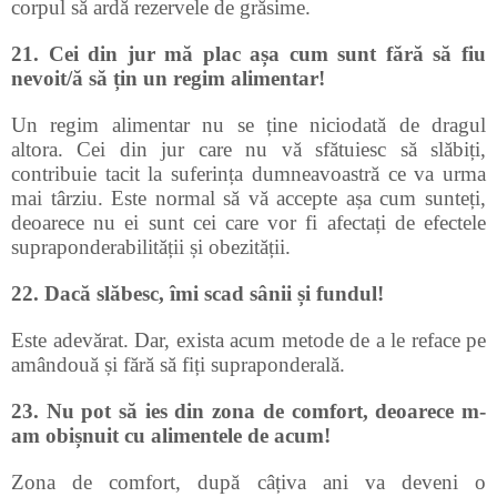
corpul să ardă rezervele de grăsime.
21. Cei din jur mă plac așa cum sunt fără să fiu
nevoit/ă să țin un regim alimentar!
Un regim alimentar nu se ține niciodată de dragul
altora. Cei din jur care nu vă sfătuiesc să slăbiți,
contribuie tacit la suferința dumneavoastră ce va urma
mai târziu. Este normal să vă accepte așa cum sunteți,
deoarece nu ei sunt cei care vor fi afectați de efectele
supraponderabilității și obezității.
22. Dacă slăbesc, îmi scad sânii și fundul!
Este adevărat. Dar, exista acum metode de a le reface pe
amândouă și fără să fiți supraponderală.
23. Nu pot să ies din zona de comfort, deoarece m-
am obișnuit cu alimentele de acum!
Zona de comfort, după câțiva ani va deveni o