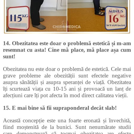
14. Obezitatea este doar o problemă estetică și m-am
resemnat cu asta! Cine mă place, mă place așa cum
sunt!
Obezitatea nu este doar o problemă de estetică. Cele mai
grave probleme ale obezității sunt efectele negative
asupra sănătății și asupra speranței de viață. Obezitatea
îți scurtează viața cu 10-15 ani și provoacă un lanț de
afecțiuni care îți pot afecta în mod direct calitatea vieții.
15. E mai bine să fii supraponderal decât slab!
Această concepție este una foarte eronată și învechită,
fiind moștenită de la bunici. Sunt nenumărate studii
care demonstrează că tocmai obezitatea are efecte