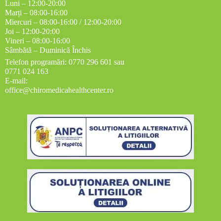
Luni – 12:00-20:00
Marți – 08:00-16:00
Miercuri – 08:00-16:00 / 12:00-20:00
Joi – 12:00-20:00
Vineri – 08:00-16:00
Sâmbătă – Duminică Închis
Telefon programări: 0770 296 601 sau
0771 024 163
E-mail:
office@chiromedicahealthcenter.ro