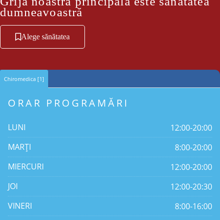
Grija noastră principală este sănătatea
dumneavoastră
Alege sănătatea