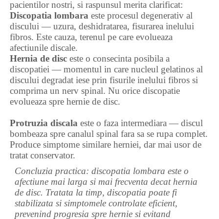
pacientilor nostri, si raspunsul merita clarificat:
Discopatia lombara
este procesul degenerativ al
discului — uzura, deshidratarea, fisurarea inelului
fibros. Este cauza, terenul pe care evolueaza
afectiunile discale.
Hernia de disc
este o consecinta posibila a
discopatiei — momentul in care nucleul gelatinos al
discului degradat iese prin fisurile inelului fibros si
comprima un nerv spinal. Nu orice discopatie
evolueaza spre hernie de disc.
Protruzia discala
este o faza intermediara — discul
bombeaza spre canalul spinal fara sa se rupa complet.
Produce simptome similare herniei, dar mai usor de
tratat conservator.
Concluzia practica: discopatia lombara este o
afectiune mai larga si mai frecventa decat hernia
de disc. Tratata la timp, discopatia poate fi
stabilizata si simptomele controlate eficient,
prevenind progresia spre hernie si evitand