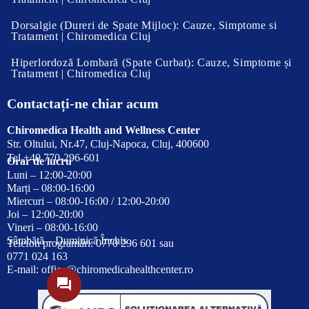
Dorsalgie (Dureri de Spate Mijloc): Cauze, Simptome si
Tratament | Chiromedica Cluj
Hiperlordoză Lombară (Spate Curbat): Cauze, Simptome și
Tratament | Chiromedica Cluj
Contactați-ne chiar acum
Chiromedica Health and Wellness Center
Str. Oltului, Nr.47, Cluj-Napoca, Cluj, 400600
Tel.+40 770-296-601
Orar de lucru
Luni – 12:00-20:00
Marți – 08:00-16:00
Miercuri – 08:00-16:00 / 12:00-20:00
Joi – 12:00-20:00
Vineri – 08:00-16:00
Sâmbătă – Duminică Închis
Telefon programări: 0770 296 601 sau
0771 024 163
E-mail:
office@chiromedicahealthcenter.ro