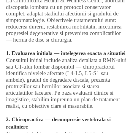
La Chiromedica Health & Wellness Center, abordam
discopatia lombara cu un protocol conservator
complet, adaptat stadiului afectiunii si gradului de
simptomatologie. Obiectivele tratamentului sunt:
reducerea durerii, restabilirea mobilitatii, incetinirea
progresiei degenerative si prevenirea complicatiilor
— hernia de disc si chirurgia.
1. Evaluarea initiala — intelegerea exacta a situatiei
Consultul initial include analiza detaliata a RMN-ului
sau CT-ului lombar disponibil — chiropractorul
identifica nivelele afectate (L4-L5, L5-S1 sau
ambele), gradul de degradare discala, prezenta
protruziilor sau herniilor asociate si starea
articulatiilor facetare. Pe baza evaluarii clinice si
imagistice, stabilim impreuna un plan de tratament
realist, cu obiective clare si masurabile.
2. Chiropractica — decompresie vertebrala si
realiniere