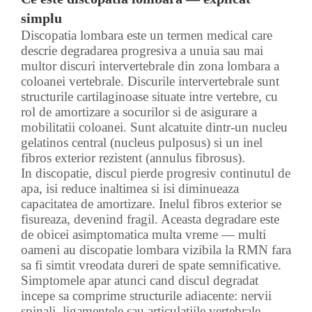
simplu
Discopatia lombara este un termen medical care
descrie degradarea progresiva a unuia sau mai
multor discuri intervertebrale din zona lombara a
coloanei vertebrale. Discurile intervertebrale sunt
structurile cartilaginoase situate intre vertebre, cu
rol de amortizare a socurilor si de asigurare a
mobilitatii coloanei. Sunt alcatuite dintr-un nucleu
gelatinos central (nucleus pulposus) si un inel
fibros exterior rezistent (annulus fibrosus).
In discopatie, discul pierde progresiv continutul de
apa, isi reduce inaltimea si isi diminueaza
capacitatea de amortizare. Inelul fibros exterior se
fisureaza, devenind fragil. Aceasta degradare este
de obicei asimptomatica multa vreme — multi
oameni au discopatie lombara vizibila la RMN fara
sa fi simtit vreodata dureri de spate semnificative.
Simptomele apar atunci cand discul degradat
incepe sa comprime structurile adiacente: nervii
spinali, ligamentele sau articulatiile vertebrale.