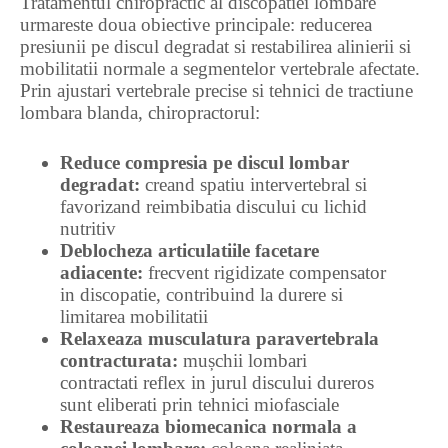
Tratamentul chiropractic al discopatiei lombare
urmareste doua obiective principale: reducerea
presiunii pe discul degradat si restabilirea alinierii si
mobilitatii normale a segmentelor vertebrale afectate.
Prin ajustari vertebrale precise si tehnici de tractiune
lombara blanda, chiropractorul:
Reduce compresia pe discul lombar
degradat:
creand spatiu intervertebral si
favorizand reimbibatia discului cu lichid
nutritiv
Deblocheza articulatiile facetare
adiacente:
frecvent rigidizate compensator
in discopatie, contribuind la durere si
limitarea mobilitatii
Relaxeaza musculatura paravertebrala
contracturata:
mușchii lombari
contractati reflex in jurul discului dureros
sunt eliberati prin tehnici miofasciale
Restaureaza biomecanica normala a