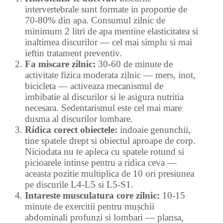
intervertebrale sunt formate in proportie de
70-80% din apa. Consumul zilnic de
minimum 2 litri de apa mentine elasticitatea si
inaltimea discurilor — cel mai simplu si mai
ieftin tratament preventiv.
Fa miscare zilnic:
30-60 de minute de
activitate fizica moderata zilnic — mers, inot,
bicicleta — activeaza mecanismul de
imbibatie al discurilor si le asigura nutritia
necesara. Sedentarismul este cel mai mare
dusma al discurilor lombare.
Ridica corect obiectele:
indoaie genunchii,
tine spatele drept si obiectul aproape de corp.
Niciodata nu te apleca cu spatele rotund si
picioarele intinse pentru a ridica ceva —
aceasta pozitie multiplica de 10 ori presiunea
pe discurile L4-L5 si L5-S1.
Intareste musculatura core zilnic:
10-15
minute de exercitii pentru mușchii
abdominali profunzi si lombari — plansa,