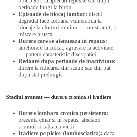
obiectelor, la aplecari repetate sau dupa
perioade lungi la birou
Episoade de blocaj lombar:
discul
degradat face coloana vulnerabila la
blocaje la eforturi minime — un stranut, o
miscare brusca
Durere care se atenueaza in repaus:
ameliorare la culcat, agravare la activitate
— pattern caracteristic discopatiei
Redoare dupa perioade de inactivitate:
durere la ridicarea din scaun sau din pat
dupa stat prelungit
Stadiul avansat — durere cronica si iradiere
Durere lombara cronica persistenta:
prezenta chiar si in repaus, afectand
somnul si calitatea vietii
Iradiere pe picior (lombosciatica):
daca