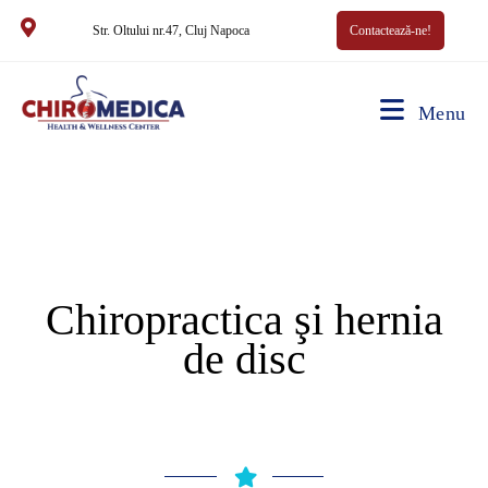
Str. Oltului nr.47, Cluj Napoca
Contactează-ne!
Menu
Chiropractica şi hernia
de disc