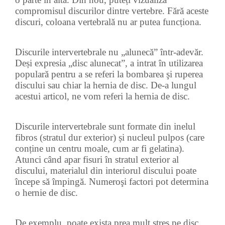
compromisul discurilor dintre vertebre. Fără aceste
discuri, coloana vertebrală nu ar putea funcționa.
Discurile intervertebrale nu „alunecă” într-adevăr.
Deși expresia „disc alunecat”, a intrat în utilizarea
populară pentru a se referi la bombarea şi ruperea
discului sau chiar la hernia de disc. De-a lungul
acestui articol, ne vom referi la hernia de disc.
Discurile intervertebrale sunt formate din inelul
fibros (stratul dur exterior) și nucleul pulpos (care
conține un centru moale, cum ar fi gelatina).
Atunci când apar fisuri în stratul exterior al
discului, materialul din interiorul discului poate
începe să împingă. Numeroşi factori pot determina
o hernie de disc.
De exemplu, poate exista prea mult stres pe disc