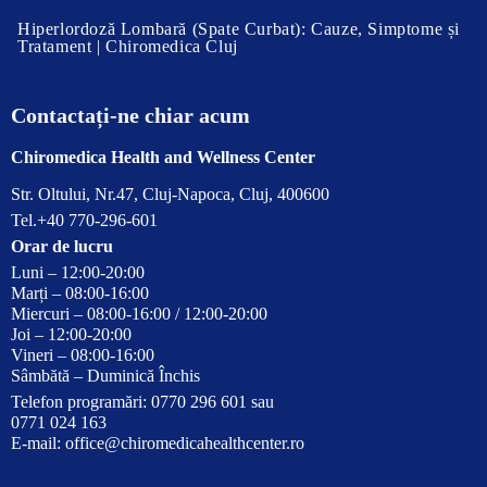
Hiperlordoză Lombară (Spate Curbat): Cauze, Simptome și
Tratament | Chiromedica Cluj
Contactați-ne chiar acum
Chiromedica Health and Wellness Center
Str. Oltului, Nr.47, Cluj-Napoca, Cluj, 400600
Tel.+40 770-296-601
Orar de lucru
Luni – 12:00-20:00
Marți – 08:00-16:00
Miercuri – 08:00-16:00 / 12:00-20:00
Joi – 12:00-20:00
Vineri – 08:00-16:00
Sâmbătă – Duminică Închis
Telefon programări: 0770 296 601 sau
0771 024 163
E-mail:
office@chiromedicahealthcenter.ro