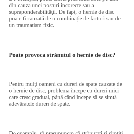
din cauza unei posturi incorecte sau a
supraponderabilităţii. De fapt, o hernie de disc
poate fi cauzată de o combinație de factori sau de
un traumatism fizic.
Poate provoca strănutul o hernie de disc?
Pentru mulți oameni cu dureri de spate cauzate de
o hernie de disc, problema începe cu dureri mici
care cresc gradual, până când începe să se simtă
adevăratele dureri de spate.
De exemplu, să presupunem că strănutați și simțiţi