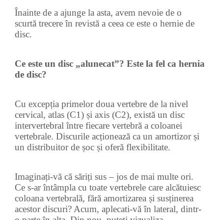
Înainte de a ajunge la asta, avem nevoie de o
scurtă trecere în revistă a ceea ce este o hernie de
disc.
Ce este un disc „alunecat”? Este la fel ca hernia
de disc?
Cu excepția primelor doua vertebre de la nivel
cervical, atlas (C1) și axis (C2), există un disc
intervertebral între fiecare vertebră a coloanei
vertebrale. Discurile acționează ca un amortizor și
un distribuitor de șoc și oferă flexibilitate.
Imaginați-vă că săriți sus – jos de mai multe ori.
Ce s-ar întâmpla cu toate vertebrele care alcătuiesc
coloana vertebrală, fără amortizarea și susținerea
acestor discuri? Acum, aplecati-vă în lateral, dintr-
o parte în alta. Din nou, puteți vizualiza